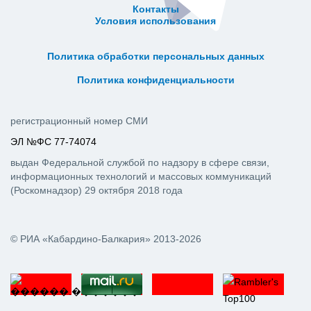
Контакты
Условия использования
ᅠ ᅠ ᅠ ᅠ ᅠ
ᅠ ᅠ ᅠ ᅠ ᅠ ᅠ ᅠ ᅠ ᅠ ᅠ
Политика обработки персональных данных
ᅠ ᅠ ᅠ ᅠ ᅠ ᅠ ᅠ ᅠ ᅠ ᅠ
Политика конфиденциальности
регистрационный номер СМИ
ЭЛ №ФС 77-74074
выдан Федеральной службой по надзору в сфере связи,
информационных технологий и массовых коммуникаций
(Роскомнадзор) 29 октября 2018 года
© РИА «Кабардино-Балкария» 2013-2026