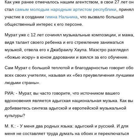
Как уже ранее отмечалось нашим агентством, в свои 27 лет он
стал
самым молодым народным артистом республики
, принял
участие в создании
гимна Нальчика
, что вызвало большой
общественный интерес к его персоне.
Мурат уже с 12 лет сочинял музыкальные композиции, и мама,
видя талант своего ребенка и его стремление заниматься
музыкой, отвела его к Джабраилу Хаупа. Маэстро разглядел
«божью искру» в юном даровании и взялся за его обучение.
Сам Мурат с большой теплотой и благодарностью говорит обо
всех своих учителях, называя их «без преувеличения лучшими
людьми страны».
РИА: - Мурат, вы часто говорите, что источником вашего
вдохновения является адыгская национальная музыка. Как вы
добиваетесь синтеза адыгской и европейской музыкальной
культуры?
М. К.: - У меня два родных языка: адыгский и русский. И для
меня не составляет труда думать на обоих и переключаться