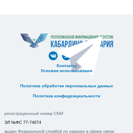
Контакты
Условия использования
ᅠ ᅠ ᅠ ᅠ ᅠ
ᅠ ᅠ ᅠ ᅠ ᅠ ᅠ ᅠ ᅠ ᅠ ᅠ
Политика обработки персональных данных
ᅠ ᅠ ᅠ ᅠ ᅠ ᅠ ᅠ ᅠ ᅠ ᅠ
Политика конфиденциальности
регистрационный номер СМИ
ЭЛ №ФС 77-74074
выдан Федеральной службой по надзору в сфере связи,