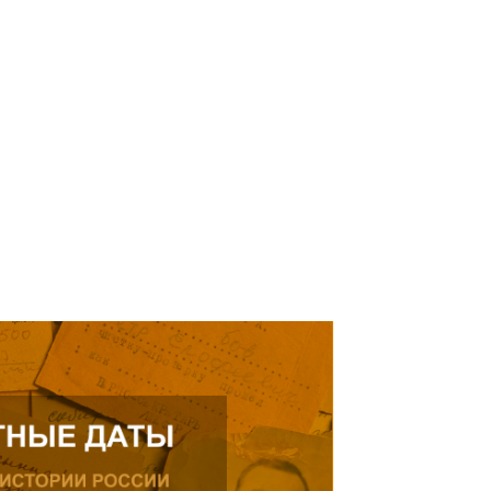
кнуться на просьбу о помощи
елей Тамерлана Урусова, 2015
Читать далее
рождения, проживающего в
ике.
ь далее