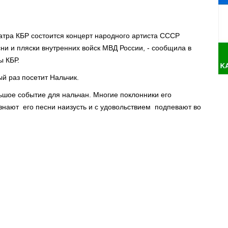
еатра КБР состоится концерт народного артиста СССР
и и пляски внутренних войск МВД России, - сообщила в
ы КБР.
ый раз посетит Нальчик.
ьшое событие для нальчан. Многие поклонники его
нают его песни наизусть и с удовольствием подпевают во