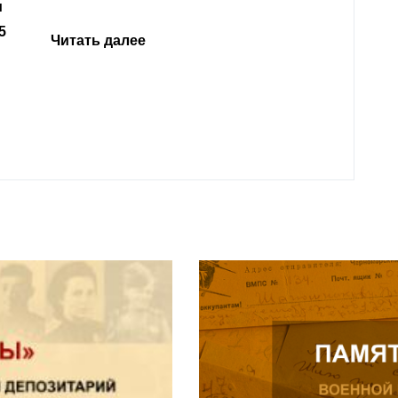
откли
родит
года 
Нальч
Читат