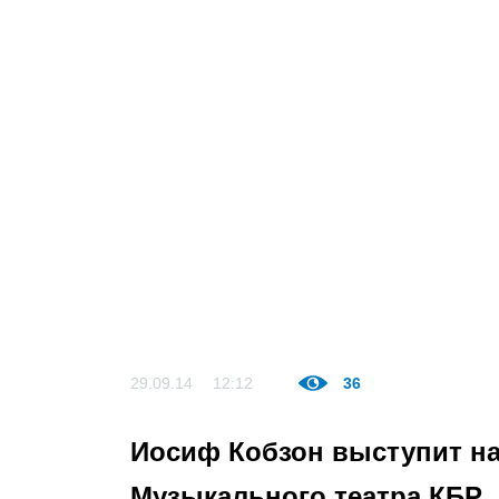
29.09.14
12:12
36
Иосиф Кобзон выступит на
Музыкального театра КБР