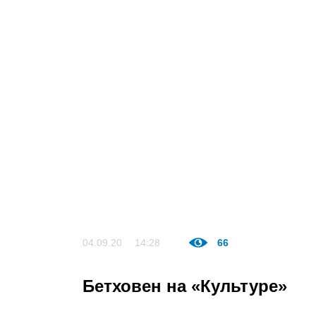
04.09.20
14:28
66
Бетховен на «Культуре»