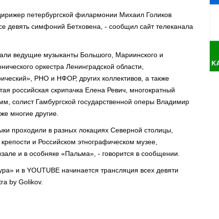
дирижер петербургской филармонии Михаил Голиков
v все девять симфоний Бетховена, - сообщил сайт телеканала
вали ведущие музыканты Большого, Мариинского и
нического оркестра Ленинградской области,
ческий», РНО и НФОР, других коллективов, а также
тая российская скрипачка Елена Ревич, многократный
мм, солист Гамбургской государственной оперы Владимир
кже многие другие.
зыки проходили в разных локациях Северной столицы,
 крепости и Российском этнографическом музее,
зале и в особняке «Пальма», - говорится в сообщении.
тура» и в YOUTUBE начинается трансляция всех девяти
a by Golikov.