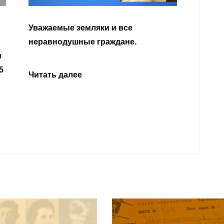
Уважа
Кабар
Читать далее
откли
родит
года 
Нальч
Читат