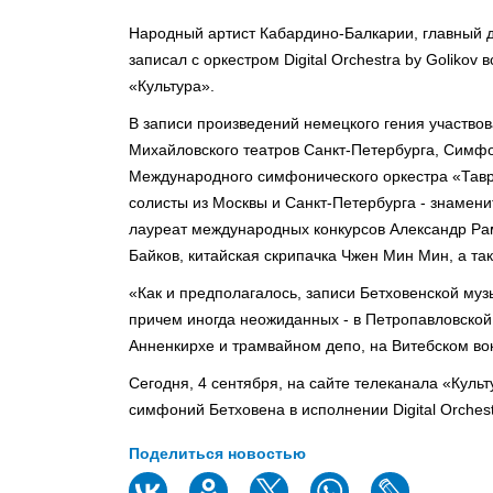
Народный артист Кабардино-Балкарии, главный 
записал с оркестром Digital Orchestra by Goliko
«Культура».
В записи произведений немецкого гения участво
Михайловского театров Санкт-Петербурга, Симфо
Международного симфонического оркестра «Таври
солисты из Москвы и Санкт-Петербурга - знамени
лауреат международных конкурсов Александр Ра
Байков, китайская скрипачка Чжен Мин Мин, а та
«Как и предполагалось, записи Бетховенской му
причем иногда неожиданных - в Петропавловской
Анненкирхе и трамвайном депо, на Витебском вок
Сегодня, 4 сентября, на сайте телеканала «Куль
симфоний Бетховена в исполнении Digital Orchestr
Поделиться новостью