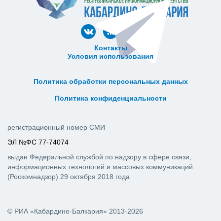
Контакты
Условия использования
ᅠ ᅠ ᅠ ᅠ ᅠ
ᅠ ᅠ ᅠ ᅠ ᅠ ᅠ ᅠ ᅠ ᅠ ᅠ
Политика обработки персональных данных
ᅠ ᅠ ᅠ ᅠ ᅠ ᅠ ᅠ ᅠ ᅠ ᅠ
Политика конфиденциальности
регистрационный номер СМИ
ЭЛ №ФС 77-74074
выдан Федеральной службой по надзору в сфере связи,
информационных технологий и массовых коммуникаций
(Роскомнадзор) 29 октября 2018 года
© РИА «Кабардино-Балкария» 2013-2026