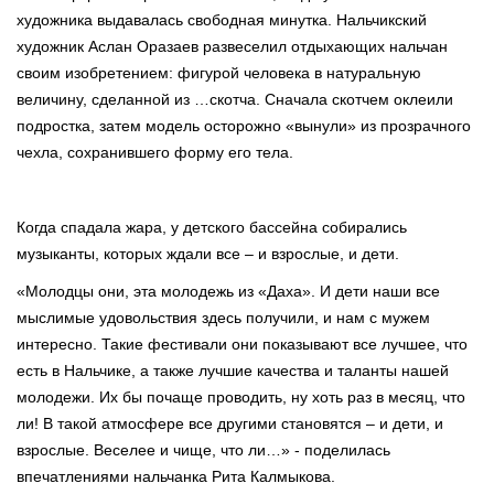
художника выдавалась свободная минутка. Нальчикский
художник Аслан Оразаев развеселил отдыхающих нальчан
своим изобретением: фигурой человека в натуральную
величину, сделанной из …скотча. Сначала скотчем оклеили
подростка, затем модель осторожно «вынули» из прозрачного
чехла, сохранившего форму его тела.
Когда спадала жара, у детского бассейна собирались
музыканты, которых ждали все – и взрослые, и дети.
«Молодцы они, эта молодежь из «Даха». И дети наши все
мыслимые удовольствия здесь получили, и нам с мужем
интересно. Такие фестивали они показывают все лучшее, что
есть в Нальчике, а также лучшие качества и таланты нашей
молодежи. Их бы почаще проводить, ну хоть раз в месяц, что
ли! В такой атмосфере все другими становятся – и дети, и
взрослые. Веселее и чище, что ли…» - поделилась
впечатлениями нальчанка Рита Калмыкова.