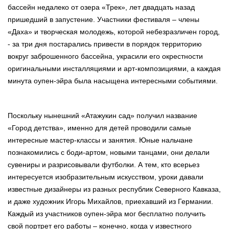
бассейн недалеко от озера «Трек», лет двадцать назад
пришедший в запустение. Участники фестиваля – члены
«Даха» и творческая молодежь, которой небезразличен город,
- за три дня постарались привести в порядок территорию
вокруг заброшенного бассейна, украсили его окрестности
оригинальными инсталляциями и арт-композициями, а каждая
минута оупен-эйра была насыщена интересными событиями.
Поскольку нынешний «Атажукин сад» получил название
«Город детства», именно для детей проводили самые
интересные мастер-классы и занятия. Юные нальчане
познакомились с боди-артом, новыми танцами, они делали
сувениры и разрисовывали футболки. А тем, кто всерьез
интересуется изобразительным искусством, уроки давали
известные дизайнеры из разных республик Северного Кавказа,
и даже художник Игорь Михайлов, приехавший из Германии.
Каждый из участников оупен-эйра мог бесплатно получить
свой портрет его работы – конечно, когда у известного