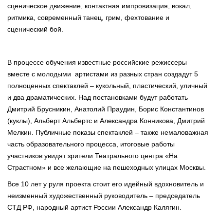
сценическое движение, контактная импровизация, вокал,
ритмика, современный танец, грим, фехтование и
сценический бой.
В процессе обучения известные российские режиссеры
вместе с молодыми артистами из разных стран создадут 5
полноценных спектаклей – кукольный, пластический, уличный
и два драматических. Над постановками будут работать
Дмитрий Брусникин, Анатолий Праудин, Борис Константинов
(куклы), Альберт Альбертс и Александра Конникова, Дмитрий
Мелкин. Публичные показы спектаклей – также немаловажная
часть образовательного процесса, итоговые работы
участников увидят зрители Театрального центра «На
Страстном» и все желающие на пешеходных улицах Москвы.
Все 10 лет у руля проекта стоит его идейный вдохновитель и
неизменный художественный руководитель – председатель
СТД РФ, народный артист России Александр Калягин.