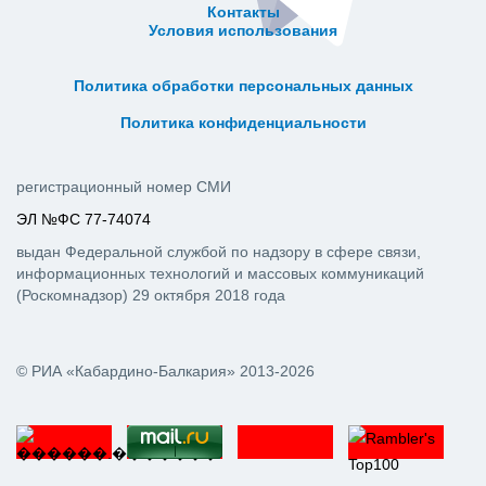
Контакты
Условия использования
ᅠ ᅠ ᅠ ᅠ ᅠ
ᅠ ᅠ ᅠ ᅠ ᅠ ᅠ ᅠ ᅠ ᅠ ᅠ
Политика обработки персональных данных
ᅠ ᅠ ᅠ ᅠ ᅠ ᅠ ᅠ ᅠ ᅠ ᅠ
Политика конфиденциальности
регистрационный номер СМИ
ЭЛ №ФС 77-74074
выдан Федеральной службой по надзору в сфере связи,
информационных технологий и массовых коммуникаций
(Роскомнадзор) 29 октября 2018 года
© РИА «Кабардино-Балкария» 2013-2026