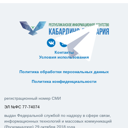
Контакты
Условия использования
ᅠ ᅠ ᅠ ᅠ ᅠ
ᅠ ᅠ ᅠ ᅠ ᅠ ᅠ ᅠ ᅠ ᅠ ᅠ
Политика обработки персональных данных
ᅠ ᅠ ᅠ ᅠ ᅠ ᅠ ᅠ ᅠ ᅠ ᅠ
Политика конфиденциальности
регистрационный номер СМИ
ЭЛ №ФС 77-74074
выдан Федеральной службой по надзору в сфере связи,
информационных технологий и массовых коммуникаций
(Роскомнадзор) 29 октября 2018 года