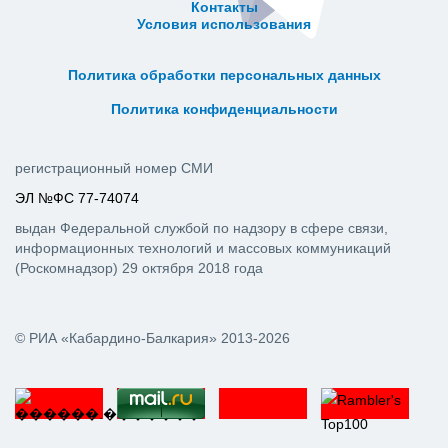
Контакты
Условия использования
ᅠ ᅠ ᅠ ᅠ ᅠ
ᅠ ᅠ ᅠ ᅠ ᅠ ᅠ ᅠ ᅠ ᅠ ᅠ
Политика обработки персональных данных
ᅠ ᅠ ᅠ ᅠ ᅠ ᅠ ᅠ ᅠ ᅠ ᅠ
Политика конфиденциальности
регистрационный номер СМИ
ЭЛ №ФС 77-74074
выдан Федеральной службой по надзору в сфере связи,
информационных технологий и массовых коммуникаций
(Роскомнадзор) 29 октября 2018 года
© РИА «Кабардино-Балкария» 2013-2026