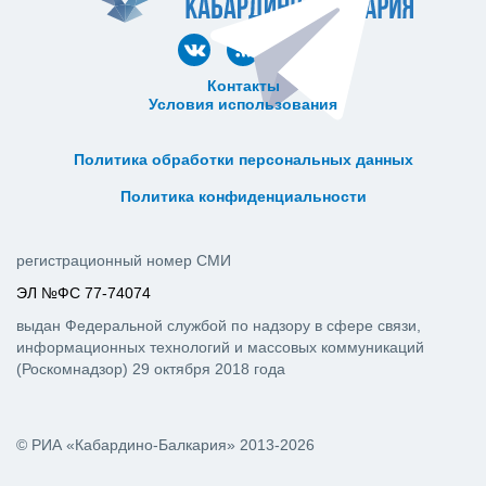
Контакты
Условия использования
ᅠ ᅠ ᅠ ᅠ ᅠ
ᅠ ᅠ ᅠ ᅠ ᅠ ᅠ ᅠ ᅠ ᅠ ᅠ
Политика обработки персональных данных
ᅠ ᅠ ᅠ ᅠ ᅠ ᅠ ᅠ ᅠ ᅠ ᅠ
Политика конфиденциальности
регистрационный номер СМИ
ЭЛ №ФС 77-74074
выдан Федеральной службой по надзору в сфере связи,
информационных технологий и массовых коммуникаций
(Роскомнадзор) 29 октября 2018 года
© РИА «Кабардино-Балкария» 2013-2026