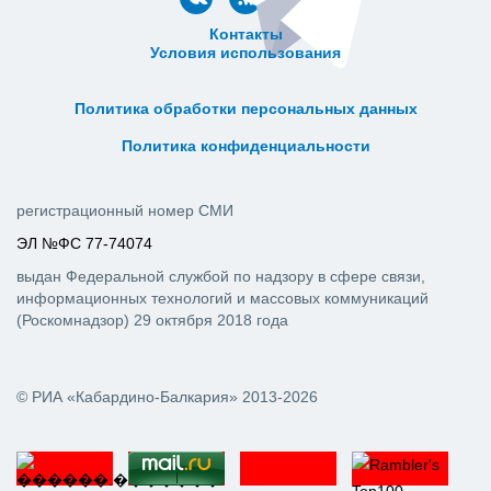
Контакты
Условия использования
ᅠ ᅠ ᅠ ᅠ ᅠ
ᅠ ᅠ ᅠ ᅠ ᅠ ᅠ ᅠ ᅠ ᅠ ᅠ
Политика обработки персональных данных
ᅠ ᅠ ᅠ ᅠ ᅠ ᅠ ᅠ ᅠ ᅠ ᅠ
Политика конфиденциальности
регистрационный номер СМИ
ЭЛ №ФС 77-74074
выдан Федеральной службой по надзору в сфере связи,
информационных технологий и массовых коммуникаций
(Роскомнадзор) 29 октября 2018 года
© РИА «Кабардино-Балкария» 2013-2026