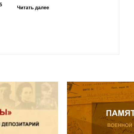
родит
года 
Нальч
Читат