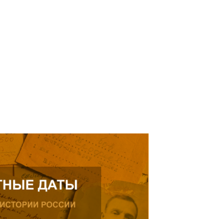
елей Тамерлана Урусова, 2015
Читать далее
рождения, проживающего в
ике.
ь далее