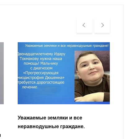
Уважа
Кабар
Читать далее
откли