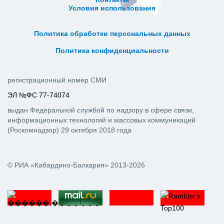
Условия использования
ᅠ ᅠ ᅠ ᅠ ᅠ
ᅠ ᅠ ᅠ ᅠ ᅠ ᅠ ᅠ ᅠ ᅠ ᅠ
Политика обработки персональных данных
ᅠ ᅠ ᅠ ᅠ ᅠ ᅠ ᅠ ᅠ ᅠ ᅠ
Политика конфиденциальности
регистрационный номер СМИ
ЭЛ №ФС 77-74074
выдан Федеральной службой по надзору в сфере связи,
информационных технологий и массовых коммуникаций
(Роскомнадзор) 29 октября 2018 года
© РИА «Кабардино-Балкария» 2013-2026