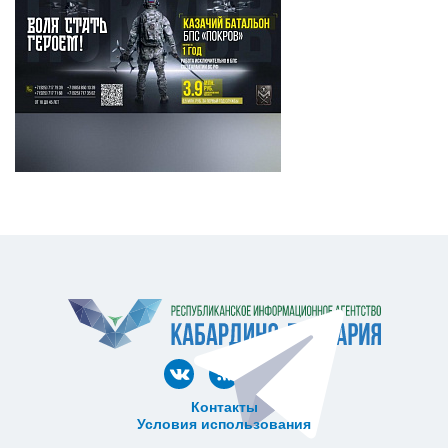
Контакты
Условия использования
ᅠ ᅠ ᅠ ᅠ ᅠ