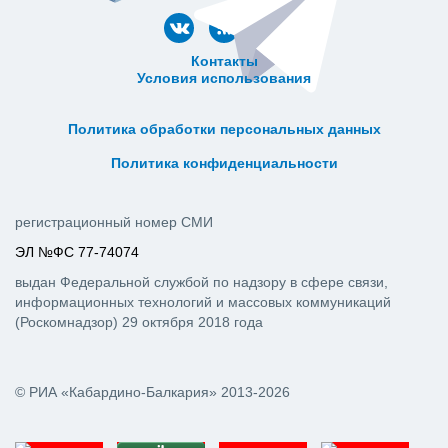
Контакты
Условия использования
ᅠ ᅠ ᅠ ᅠ ᅠ
ᅠ ᅠ ᅠ ᅠ ᅠ ᅠ ᅠ ᅠ ᅠ ᅠ
Политика обработки персональных данных
ᅠ ᅠ ᅠ ᅠ ᅠ ᅠ ᅠ ᅠ ᅠ ᅠ
Политика конфиденциальности
регистрационный номер СМИ
ЭЛ №ФС 77-74074
выдан Федеральной службой по надзору в сфере связи,
информационных технологий и массовых коммуникаций
(Роскомнадзор) 29 октября 2018 года
© РИА «Кабардино-Балкария» 2013-2026