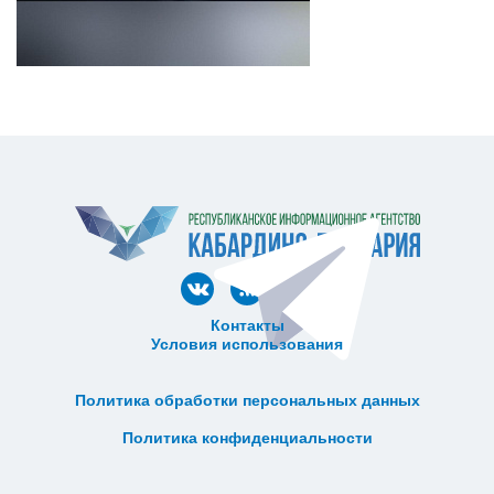
Контакты
Условия использования
ᅠ ᅠ ᅠ ᅠ ᅠ
ᅠ ᅠ ᅠ ᅠ ᅠ ᅠ ᅠ ᅠ ᅠ ᅠ
Политика обработки персональных данных
ᅠ ᅠ ᅠ ᅠ ᅠ ᅠ ᅠ ᅠ ᅠ ᅠ
Политика конфиденциальности