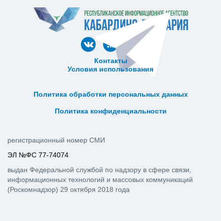
Контакты
Условия использования
ᅠ ᅠ ᅠ ᅠ ᅠ
ᅠ ᅠ ᅠ ᅠ ᅠ ᅠ ᅠ ᅠ ᅠ ᅠ
Политика обработки персональных данных
ᅠ ᅠ ᅠ ᅠ ᅠ ᅠ ᅠ ᅠ ᅠ ᅠ
Политика конфиденциальности
регистрационный номер СМИ
ЭЛ №ФС 77-74074
выдан Федеральной службой по надзору в сфере связи,
информационных технологий и массовых коммуникаций
(Роскомнадзор) 29 октября 2018 года