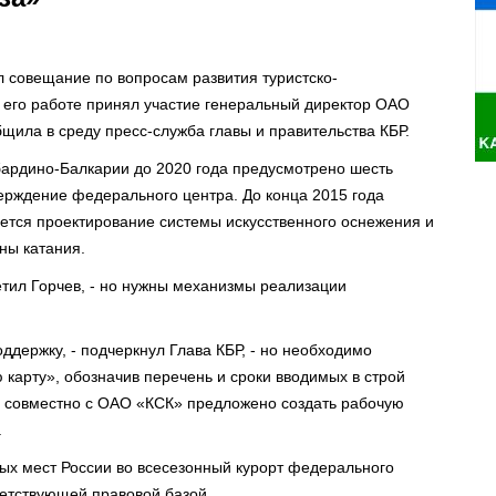
л совещание по вопросам развития туристско-
 его работе принял участие генеральный директор ОАО
бщила в среду пресс-служба главы и правительства КБР.
бардино-Балкарии до 2020 года предусмотрено шесть
ерждение федерального центра. До конца 2015 года
нется проектирование системы искусственного оснежения и
ны катания.
етил Горчев, - но нужны механизмы реализации
держку, - подчеркнул Глава КБР, - но необходимо
карту», обозначив перечень и сроки вводимых в строй
Р совместно с ОАО «КСК» предложено создать рабочую
.
ых мест России во всесезонный курорт федерального
тветствующей правовой базой.