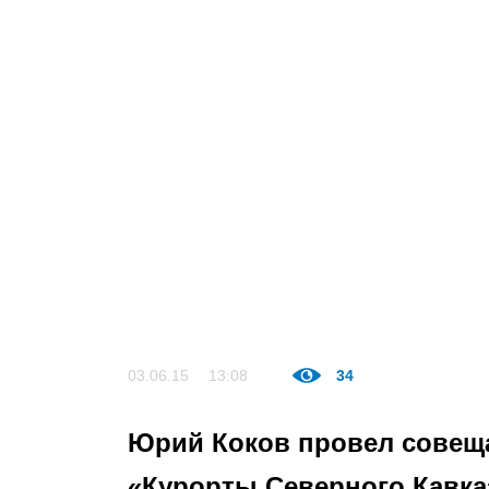
03.06.15
13:08
34
Юрий Коков провел совещ
«Курорты Северного Кавка