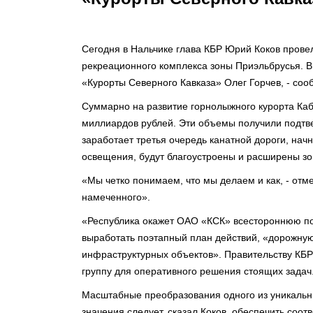
Сегодня в Нальчике глава КБР Юрий Коков прове
рекреационного комплекса зоны Приэльбрусья. В
«Курорты Северного Кавказа» Олег Горчев, - соо
Суммарно на развитие горнолыжного курорта Ка
миллиардов рублей. Эти объемы получили подтв
заработает третья очередь канатной дороги, нач
освещения, будут благоустроены и расширены зо
«Мы четко понимаем, что мы делаем и как, - отм
намеченного».
«Республика окажет ОАО «КСК» всестороннюю под
выработать поэтапный план действий, «дорожную 
инфраструктурных объектов». Правительству КБ
группу для оперативного решения стоящих задач
Масштабные преобразования одного из уникальн
значения следует, сказал Коков, обеспечить соо