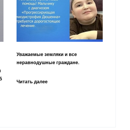
Уважа
Кабар
Читать далее
откли
родит
года 
Нальч
Читат