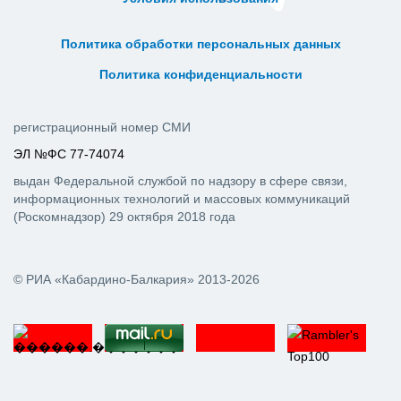
ᅠ ᅠ ᅠ ᅠ ᅠ
ᅠ ᅠ ᅠ ᅠ ᅠ ᅠ ᅠ ᅠ ᅠ ᅠ
Политика обработки персональных данных
ᅠ ᅠ ᅠ ᅠ ᅠ ᅠ ᅠ ᅠ ᅠ ᅠ
Политика конфиденциальности
регистрационный номер СМИ
ЭЛ №ФС 77-74074
выдан Федеральной службой по надзору в сфере связи,
информационных технологий и массовых коммуникаций
(Роскомнадзор) 29 октября 2018 года
© РИА «Кабардино-Балкария» 2013-2026