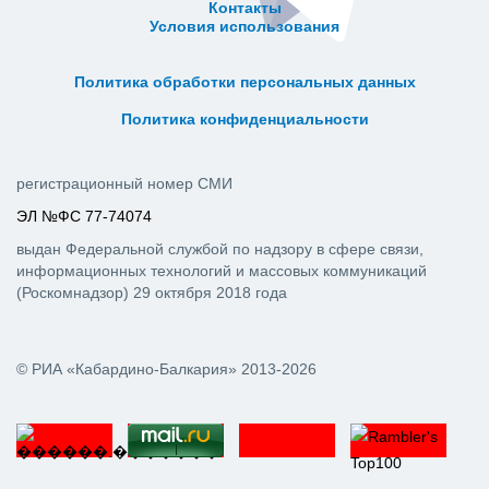
Контакты
Условия использования
ᅠ ᅠ ᅠ ᅠ ᅠ
ᅠ ᅠ ᅠ ᅠ ᅠ ᅠ ᅠ ᅠ ᅠ ᅠ
Политика обработки персональных данных
ᅠ ᅠ ᅠ ᅠ ᅠ ᅠ ᅠ ᅠ ᅠ ᅠ
Политика конфиденциальности
регистрационный номер СМИ
ЭЛ №ФС 77-74074
выдан Федеральной службой по надзору в сфере связи,
информационных технологий и массовых коммуникаций
(Роскомнадзор) 29 октября 2018 года
© РИА «Кабардино-Балкария» 2013-2026