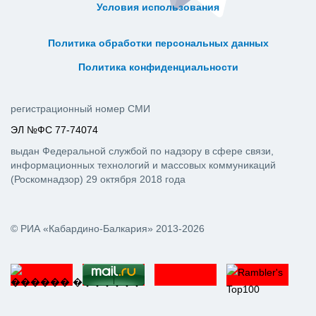
Условия использования
ᅠ ᅠ ᅠ ᅠ ᅠ
ᅠ ᅠ ᅠ ᅠ ᅠ ᅠ ᅠ ᅠ ᅠ ᅠ
Политика обработки персональных данных
ᅠ ᅠ ᅠ ᅠ ᅠ ᅠ ᅠ ᅠ ᅠ ᅠ
Политика конфиденциальности
регистрационный номер СМИ
ЭЛ №ФС 77-74074
выдан Федеральной службой по надзору в сфере связи,
информационных технологий и массовых коммуникаций
(Роскомнадзор) 29 октября 2018 года
© РИА «Кабардино-Балкария» 2013-2026