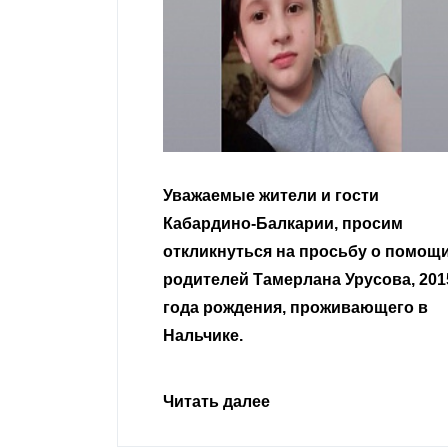
важаемые жители и гости
Уважаемые зем
абардино-Балкарии, просим
неравнодушны
ткликнуться на просьбу о помощи
одителей Тамерлана Урусова, 2015
Читать далее
ода рождения, проживающего в
альчике.
итать далее