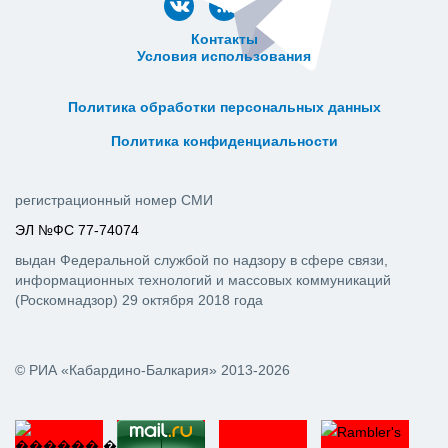
Контакты
Условия использования
ᅠ ᅠ ᅠ ᅠ ᅠ
ᅠ ᅠ ᅠ ᅠ ᅠ ᅠ ᅠ ᅠ ᅠ ᅠ
Политика обработки персональных данных
ᅠ ᅠ ᅠ ᅠ ᅠ ᅠ ᅠ ᅠ ᅠ ᅠ
Политика конфиденциальности
регистрационный номер СМИ
ЭЛ №ФС 77-74074
выдан Федеральной службой по надзору в сфере связи,
информационных технологий и массовых коммуникаций
(Роскомнадзор) 29 октября 2018 года
© РИА «Кабардино-Балкария» 2013-2026