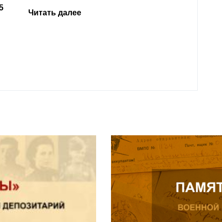
родит
года 
Нальч
Читат