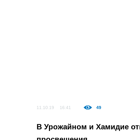
11.10.19
16:41
49
В Урожайном и Хамидие о
просвещения