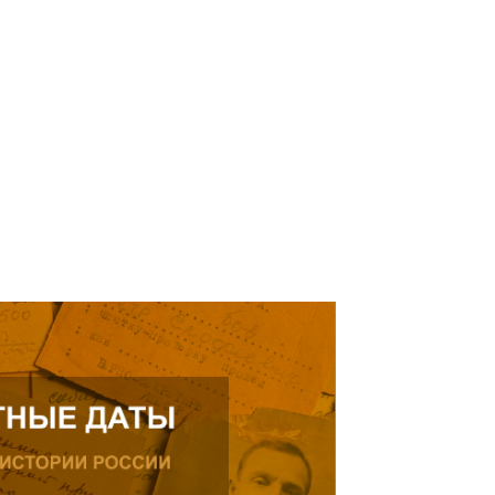
елей Тамерлана Урусова, 2015
Читать далее
рождения, проживающего в
ике.
ь далее