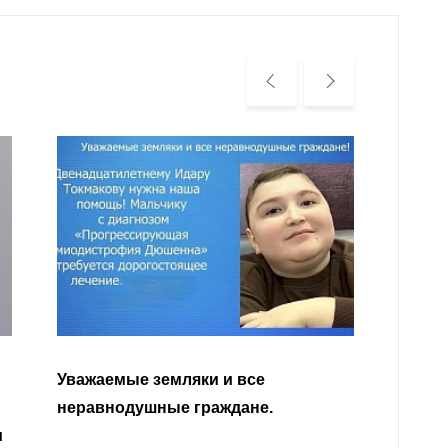
Уважа
Кабар
Читать далее
откли