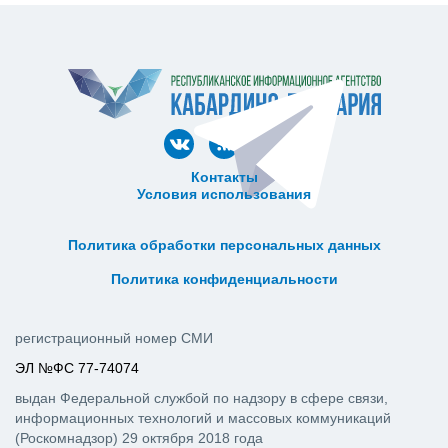
Контакты
Условия использования
ᅠ ᅠ ᅠ ᅠ ᅠ
ᅠ ᅠ ᅠ ᅠ ᅠ ᅠ ᅠ ᅠ ᅠ ᅠ
Политика обработки персональных данных
ᅠ ᅠ ᅠ ᅠ ᅠ ᅠ ᅠ ᅠ ᅠ ᅠ
Политика конфиденциальности
регистрационный номер СМИ
ЭЛ №ФС 77-74074
выдан Федеральной службой по надзору в сфере связи,
информационных технологий и массовых коммуникаций
(Роскомнадзор) 29 октября 2018 года