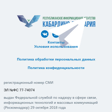
Контакты
Условия использования
ᅠ ᅠ ᅠ ᅠ ᅠ
ᅠ ᅠ ᅠ ᅠ ᅠ ᅠ ᅠ ᅠ ᅠ ᅠ
Политика обработки персональных данных
ᅠ ᅠ ᅠ ᅠ ᅠ ᅠ ᅠ ᅠ ᅠ ᅠ
Политика конфиденциальности
регистрационный номер СМИ
ЭЛ №ФС 77-74074
выдан Федеральной службой по надзору в сфере связи,
информационных технологий и массовых коммуникаций
(Роскомнадзор) 29 октября 2018 года