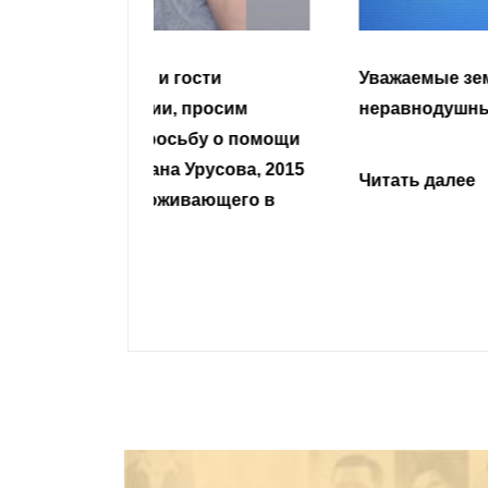
гости
Уважаемые земляки и все
 просим
неравнодушные граждане.
сьбу о помощи
Урусова, 2015
Читать далее
ивающего в