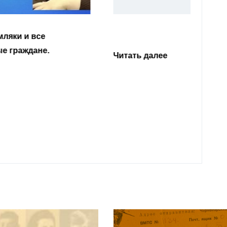
Уважа
Кабар
Читать далее
откли
родит
года 
Нальч
Читат