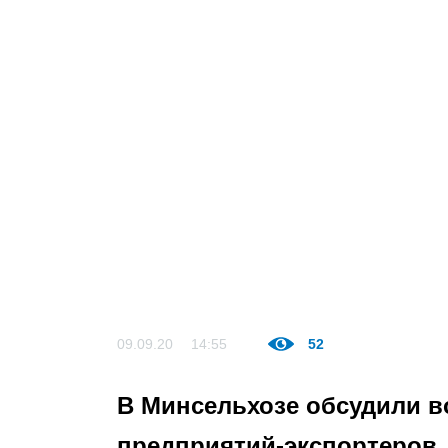
09.09.20
14:55
52
В Минсельхозе обсудили 
предприятий-экспортеров