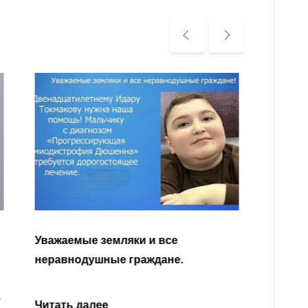
Уважа
Кабар
Читать далее
откли
родит