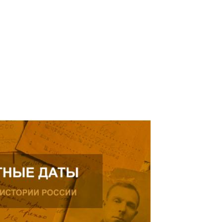
рождения, проживающего в
ике.
ь далее