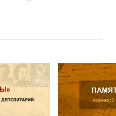
года 
Нальч
Читат