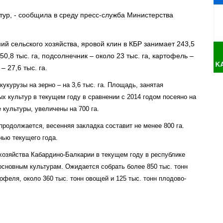
тур, - сообщила в среду пресс-служба Министерства
 сельского хозяйства, яровой клин в КБР занимает 243,5
50,8 тыс. га, подсолнечник – около 23 тыс. га, картофель –
– 27,6 тыс. га.
курузы на зерно – на 3,6 тыс. га. Площадь, занятая
ых культур в текущем году в сравнении с 2014 годом посеяно на
 культуры, увеличены на 700 га.
родолжается, весенняя закладка составит не менее 800 га.
нью текущего года.
 хозяйства Кабардино-Балкарии в текущем году в республике
основным культурам. Ожидается собрать более 850 тыс. тонн
офеля, около 360 тыс. тонн овощей и 125 тыс. тонн плодово-