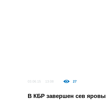
03.06.15
13:08
27
В КБР завершен сев яровы