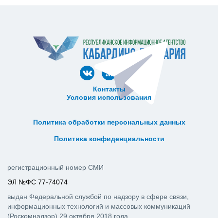
Контакты
Условия использования
ᅠ ᅠ ᅠ ᅠ ᅠ
ᅠ ᅠ ᅠ ᅠ ᅠ ᅠ ᅠ ᅠ ᅠ ᅠ
Политика обработки персональных данных
ᅠ ᅠ ᅠ ᅠ ᅠ ᅠ ᅠ ᅠ ᅠ ᅠ
Политика конфиденциальности
регистрационный номер СМИ
ЭЛ №ФС 77-74074
выдан Федеральной службой по надзору в сфере связи,
информационных технологий и массовых коммуникаций
(Роскомнадзор) 29 октября 2018 года