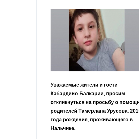
гости
Уважаемые земляки и все
 просим
неравнодушные граждане.
сьбу о помощи
Урусова, 2015
Читать далее
ивающего в