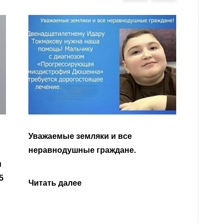
Уважа
Кабар
Читать далее
откли
родит
года 
Нальч