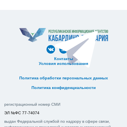
Контакты
Условия использования
ᅠ ᅠ ᅠ ᅠ ᅠ
ᅠ ᅠ ᅠ ᅠ ᅠ ᅠ ᅠ ᅠ ᅠ ᅠ
Политика обработки персональных данных
ᅠ ᅠ ᅠ ᅠ ᅠ ᅠ ᅠ ᅠ ᅠ ᅠ
Политика конфиденциальности
регистрационный номер СМИ
ЭЛ №ФС 77-74074
выдан Федеральной службой по надзору в сфере связи,