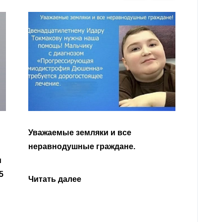
Уважа
Кабар
Читать далее
откли
родит
года 
Нальч