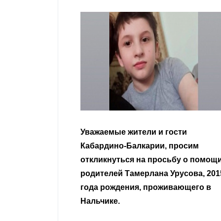
гости
Уважаемые земляки и все
 просим
неравнодушные граждане.
сьбу о помощи
Урусова, 2015
Читать далее
ивающего в