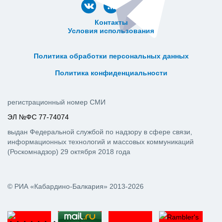
Контакты
Условия использования
ᅠ ᅠ ᅠ ᅠ ᅠ
ᅠ ᅠ ᅠ ᅠ ᅠ ᅠ ᅠ ᅠ ᅠ ᅠ
Политика обработки персональных данных
ᅠ ᅠ ᅠ ᅠ ᅠ ᅠ ᅠ ᅠ ᅠ ᅠ
Политика конфиденциальности
регистрационный номер СМИ
ЭЛ №ФС 77-74074
выдан Федеральной службой по надзору в сфере связи,
информационных технологий и массовых коммуникаций
(Роскомнадзор) 29 октября 2018 года
© РИА «Кабардино-Балкария» 2013-2026