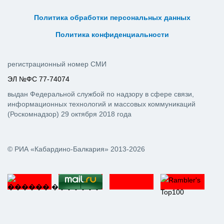
ᅠ ᅠ ᅠ ᅠ ᅠ
ᅠ ᅠ ᅠ ᅠ ᅠ ᅠ ᅠ ᅠ ᅠ ᅠ
Политика обработки персональных данных
ᅠ ᅠ ᅠ ᅠ ᅠ ᅠ ᅠ ᅠ ᅠ ᅠ
Политика конфиденциальности
регистрационный номер СМИ
ЭЛ №ФС 77-74074
выдан Федеральной службой по надзору в сфере связи,
информационных технологий и массовых коммуникаций
(Роскомнадзор) 29 октября 2018 года
© РИА «Кабардино-Балкария» 2013-2026