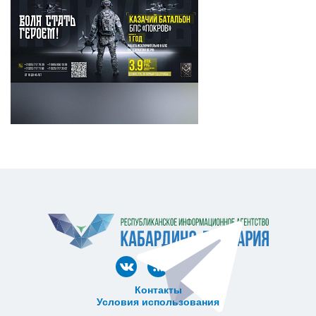
Контакты
Условия использования
ᅠ ᅠ ᅠ ᅠ ᅠ