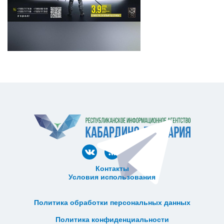
Контакты
Условия использования
ᅠ ᅠ ᅠ ᅠ ᅠ
ᅠ ᅠ ᅠ ᅠ ᅠ ᅠ ᅠ ᅠ ᅠ ᅠ
Политика обработки персональных данных
ᅠ ᅠ ᅠ ᅠ ᅠ ᅠ ᅠ ᅠ ᅠ ᅠ
Политика конфиденциальности