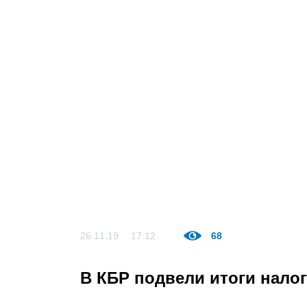
26.11.19
17:12
68
В КБР подвели итоги нало