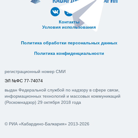
Контакты
Условия использования
ᅠ ᅠ ᅠ ᅠ ᅠ
ᅠ ᅠ ᅠ ᅠ ᅠ ᅠ ᅠ ᅠ ᅠ ᅠ
Политика обработки персональных данных
ᅠ ᅠ ᅠ ᅠ ᅠ ᅠ ᅠ ᅠ ᅠ ᅠ
Политика конфиденциальности
регистрационный номер СМИ
ЭЛ №ФС 77-74074
выдан Федеральной службой по надзору в сфере связи,
информационных технологий и массовых коммуникаций
(Роскомнадзор) 29 октября 2018 года
© РИА «Кабардино-Балкария» 2013-2026