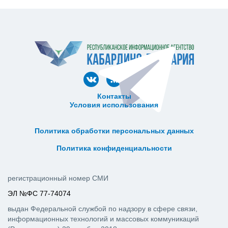
Контакты
Условия использования
ᅠ ᅠ ᅠ ᅠ ᅠ
ᅠ ᅠ ᅠ ᅠ ᅠ ᅠ ᅠ ᅠ ᅠ ᅠ
Политика обработки персональных данных
ᅠ ᅠ ᅠ ᅠ ᅠ ᅠ ᅠ ᅠ ᅠ ᅠ
Политика конфиденциальности
регистрационный номер СМИ
ЭЛ №ФС 77-74074
выдан Федеральной службой по надзору в сфере связи,
информационных технологий и массовых коммуникаций