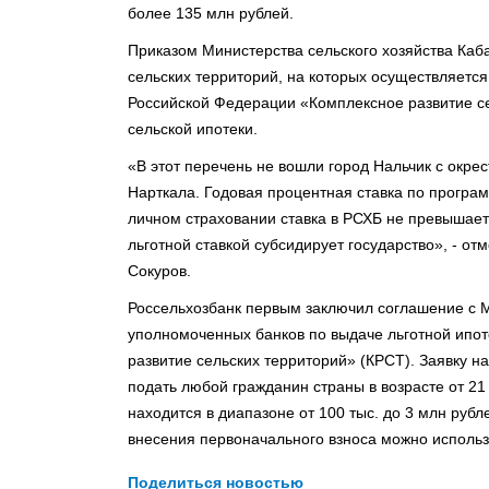
более 135 млн рублей.
Приказом Министерства сельского хозяйства Каб
сельских территорий, на которых осуществляетс
Российской Федерации «Комплексное развитие се
сельской ипотеки.
«В этот перечень не вошли город Нальчик с окре
Нарткала. Годовая процентная ставка по програ
личном страховании ставка в РСХБ не превышает
льготной ставкой субсидирует государство», - 
Сокуров.
Россельхозбанк первым заключил соглашение с М
уполномоченных банков по выдаче льготной ипо
развитие сельских территорий» (КРСТ). Заявку н
подать любой гражданин страны в возрасте от 21 
находится в диапазоне от 100 тыс. до 3 млн руб
внесения первоначального взноса можно использ
Поделиться новостью