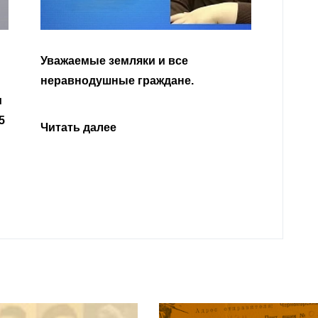
Уважа
Кабар
Читать далее
откли
родит
года 
Нальч
Читат