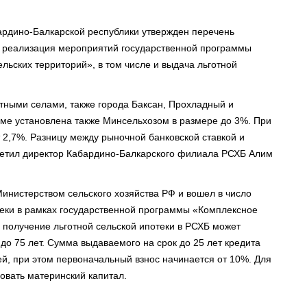
ардино-Балкарской республики утвержден перечень
я реализация мероприятий государственной программы
льских территорий», в том числе и выдача льготной
стными селами, также города Баксан, Прохладный и
мме установлена также Минсельхозом в размере до 3%. При
 2,7%. Разницу между рыночной банковской ставкой и
отметил директор Кабардино-Балкарского филиала РСХБ Алим
инистерством сельского хозяйства РФ и вошел в число
теки в рамках государственной программы «Комплексное
а получение льготной сельской ипотеки в РСХБ может
до 75 лет. Сумма выдаваемого на срок до 25 лет кредита
лей, при этом первоначальный взнос начинается от 10%. Для
овать материнский капитал.