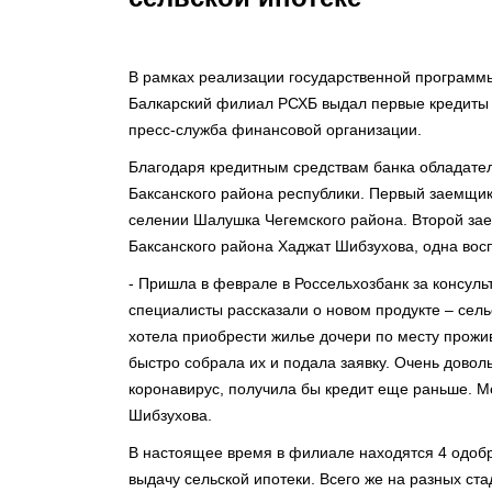
В рамках реализации государственной программ
Балкарский филиал РСХБ выдал первые кредиты п
пресс-служба финансовой организации.
Благодаря кредитным средствам банка обладате
Баксанского района республики. Первый заемщик,
селении Шалушка Чегемского района. Второй за
Баксанского района Хаджат Шибзухова, одна вос
- Пришла в феврале в Россельхозбанк за консуль
специалисты рассказали о новом продукте – сельс
хотела приобрести жилье дочери по месту прожи
быстро собрала их и подала заявку. Очень довол
коронавирус, получила бы кредит еще раньше. Ме
Шибзухова.
В настоящее время в филиале находятся 4 одоб
выдачу сельской ипотеки. Всего же на разных ст