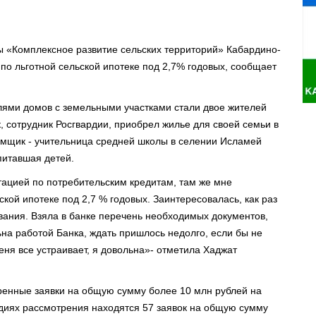
ы «Комплексное развитие сельских территорий» Кабардино-
о льготной сельской ипотеке под 2,7% годовых, сообщает
лями домов с земельными участками стали двое жителей
 сотрудник Росгвардии, приобрел жилье для своей семьи в
емщик - учительница средней школы в селении Исламей
питавшая детей.
тацией по потребительским кредитам, там же мне
кой ипотеке под 2,7 % годовых. Заинтересовалась, как раз
вания. Взяла в банке перечень необходимых документов,
ьна работой Банка, ждать пришлось недолго, если бы не
ня все устраивает, я довольна»- отметила Хаджат
ренные заявки на общую сумму более 10 млн рублей на
адиях рассмотрения находятся 57 заявок на общую сумму