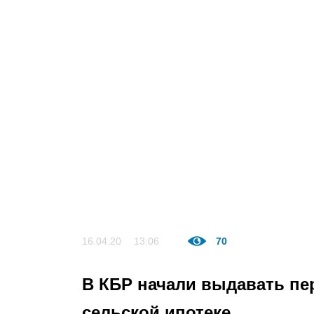
16.04.20
13:06
70
В КБР начали выдавать пе
сельской ипотеке