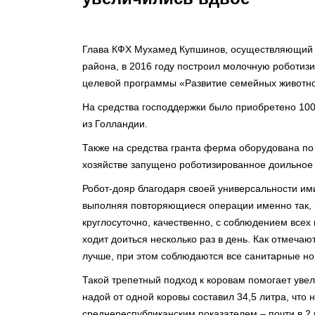
Глава КФХ Мухамед Купшинов, осуществляющий с
района, в 2016 году построил молочную роботи
целевой программы «Развитие семейных животн
На средства господдержки было приобретено 100
из Голландии.⠀
Также на средства гранта ферма оборудована по 
хозяйстве запущено роботизированное доильное
Робот-дояр благодаря своей универсальности им
выполняя повторяющиеся операции именно так, 
круглосуточно, качественно, с соблюдением всех
ходит доиться несколько раз в день. Как отмеча
лучше, при этом соблюдаются все санитарные н
Такой трепетный подход к коровам помогает увел
надой от одной коровы составил 34,5 литра, что 
среднереспубликанским показателем – почти в 2