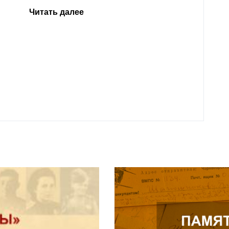
Кабар
Читать далее
откли
родит
года 
Нальч
Читат