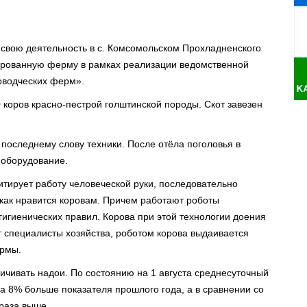
вою деятельность в с. Комсомольском Прохладненского
зированную ферму в рамках реализации ведомственной
оводческих ферм».
 коров красно-пестрой голштинской породы. Скот завезен
последнему слову техники. После отёла поголовья в
 оборудование.⠀
итирует работу человеческой руки, последовательно
как нравится коровам. Причем работают роботы
 гигиенических правил. Корова при этой технологии доения
ют специалисты хозяйства, роботом корова выдаивается
ормы.⠀
ичивать надои. По состоянию на 1 августа среднесуточный
на 8% больше показателя прошлого года, а в сравнении со
 раза выше.⠀