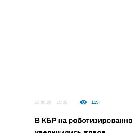
13.08.20
15:35
113
В КБР на роботизированно
увеличились вдвое