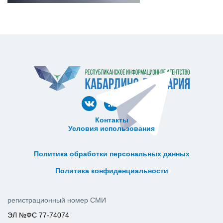
Контакты
Условия использования
ᅠ ᅠ ᅠ ᅠ ᅠ
ᅠ ᅠ ᅠ ᅠ ᅠ ᅠ ᅠ ᅠ ᅠ ᅠ
Политика обработки персональных данных
ᅠ ᅠ ᅠ ᅠ ᅠ ᅠ ᅠ ᅠ ᅠ ᅠ
Политика конфиденциальности
регистрационный номер СМИ
ЭЛ №ФС 77-74074