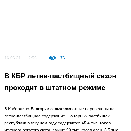
16.06.21
12:56
76
В КБР летне-пастбищный сезон
проходит в штатном режиме⠀
В Кабардино-Балкарии сельхозживотные переведены на
летне-пастбищное содержание. На горных пастбищах
республики в текущем году содержится 45,4 тыс. голов
крупного рогатого скота, свыше 90 тыс. голов овец, 5,5 тыс.