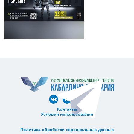
Контакты
Условия использования
ᅠ ᅠ ᅠ ᅠ ᅠ
ᅠ ᅠ ᅠ ᅠ ᅠ ᅠ ᅠ ᅠ ᅠ ᅠ
Политика обработки персональных данных