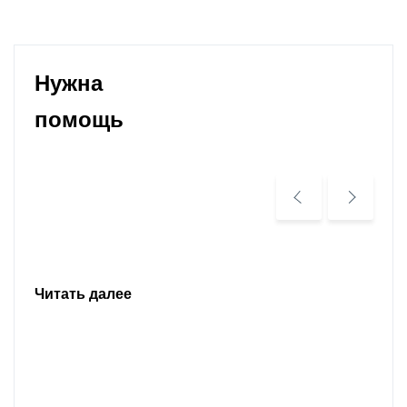
Нужна
помощь
Уважаемые жители и гости Кабардино-
Балкарии, просим откликнуться на просьбу о
помощи родителей Тамерлана Урусова, 2015
года рождения, проживающего в Нальчике.
Читать далее