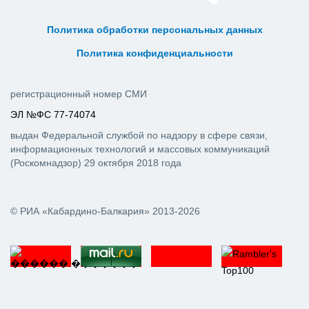
ᅠ ᅠ ᅠ ᅠ ᅠ
ᅠ ᅠ ᅠ ᅠ ᅠ ᅠ ᅠ ᅠ ᅠ ᅠ
Политика обработки персональных данных
ᅠ ᅠ ᅠ ᅠ ᅠ ᅠ ᅠ ᅠ ᅠ ᅠ
Политика конфиденциальности
регистрационный номер СМИ
ЭЛ №ФС 77-74074
выдан Федеральной службой по надзору в сфере связи,
информационных технологий и массовых коммуникаций
(Роскомнадзор) 29 октября 2018 года
© РИА «Кабардино-Балкария» 2013-2026