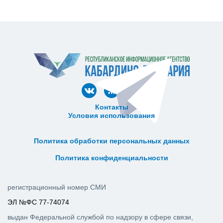
Контакты
Условия использования
ᅠ ᅠ ᅠ ᅠ ᅠ
ᅠ ᅠ ᅠ ᅠ ᅠ ᅠ ᅠ ᅠ ᅠ ᅠ
Политика обработки персональных данных
ᅠ ᅠ ᅠ ᅠ ᅠ ᅠ ᅠ ᅠ ᅠ ᅠ
Политика конфиденциальности
регистрационный номер СМИ
ЭЛ №ФС 77-74074
выдан Федеральной службой по надзору в сфере связи,