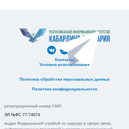
Контакты
Условия использования
ᅠ ᅠ ᅠ ᅠ ᅠ
ᅠ ᅠ ᅠ ᅠ ᅠ ᅠ ᅠ ᅠ ᅠ ᅠ
Политика обработки персональных данных
ᅠ ᅠ ᅠ ᅠ ᅠ ᅠ ᅠ ᅠ ᅠ ᅠ
Политика конфиденциальности
регистрационный номер СМИ
ЭЛ №ФС 77-74074
выдан Федеральной службой по надзору в сфере связи,