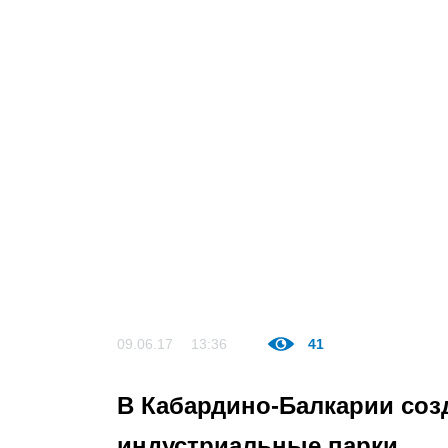
09.06.17
13:36
41
В Кабардино-Балкарии соз
индустриальные парки