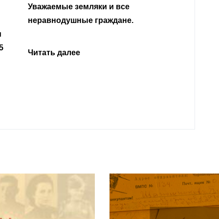
Уважа
Кабар
Читать далее
откли
родит
года 
Нальч
Читат