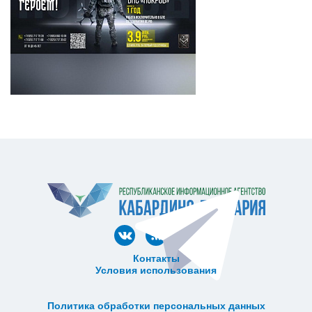
Контакты
Условия использования
ᅠ ᅠ ᅠ ᅠ ᅠ
ᅠ ᅠ ᅠ ᅠ ᅠ ᅠ ᅠ ᅠ ᅠ ᅠ
Политика обработки персональных данных