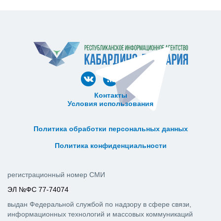
Контакты
Условия использования
ᅠ ᅠ ᅠ ᅠ ᅠ
ᅠ ᅠ ᅠ ᅠ ᅠ ᅠ ᅠ ᅠ ᅠ ᅠ
Политика обработки персональных данных
ᅠ ᅠ ᅠ ᅠ ᅠ ᅠ ᅠ ᅠ ᅠ ᅠ
Политика конфиденциальности
регистрационный номер СМИ
ЭЛ №ФС 77-74074
выдан Федеральной службой по надзору в сфере связи,
информационных технологий и массовых коммуникаций