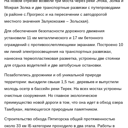
На новом отрезке возвели три моста через реки Этока, Золка и
Мокрая Золка и две транспортные развязки с путепроводами
(в районе с.Прогресс и на пересечении с автодорогой
местного значения Залукокоаже – Зольская).
Для обеспечения безопасности дорожного движения
установили 11 км металлического и 17 км бетонного
ограждений с противоослепляющими экранами. Построено 10
км линий электроосвещения на транспортных развязках,
нанесена термопластиковая разметка, устроены две стоянки
для отдыха водителей и две автобусные остановки.
Позаботились дорожники и об уникальной природе
территории: высадили свыше 1,5 тыс. деревьев и выпустили
молодь осетр в бассейн реки Терек. На всех мостах устроены
очистные сооружения. Но главное экологическое
преимущество новой дороги в том, что она идет в обход озера
Тамбукан, являющегося природным памятником.
Строительство обхода Пятигорска общей протяженностью
около 33 км IБ категории проходило в два этапа. Работы в